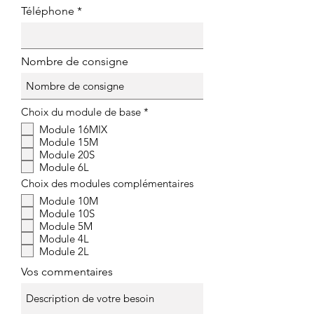
Téléphone
Nombre de consigne
O
Choix du module de base
*
b
Module 16MIX
l
Module 15M
i
g
Module 20S
a
Module 6L
t
Choix des modules complémentaires
o
i
Module 10M
r
Module 10S
e
Module 5M
Module 4L
Module 2L
Vos commentaires