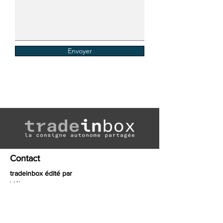
Envoyer
Contact
tradeinbox édité par
Véloce
35 rue des chantiers
78000 Versailles, France
www.veloce-it.fr